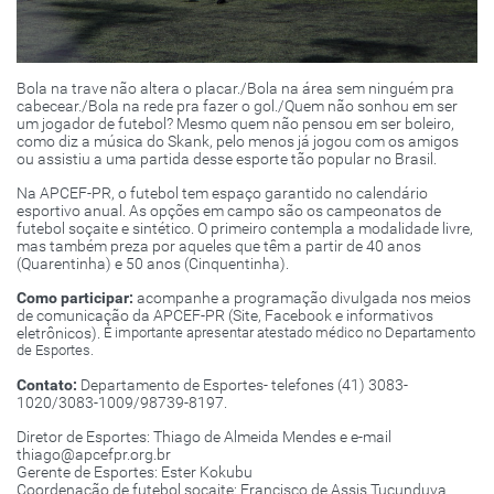
Bola na trave não altera o placar./Bola na área sem ninguém pra
cabecear./Bola na rede pra fazer o gol./Quem não sonhou em ser
um jogador de futebol? Mesmo quem não pensou em ser boleiro,
como diz a música do Skank, pelo menos já jogou com os amigos
ou assistiu a uma partida desse esporte tão popular no Brasil.
Na APCEF-PR, o futebol tem espaço garantido no calendário
esportivo anual. As opções em campo são os campeonatos de
futebol soçaite e sintético. O primeiro contempla a modalidade livre,
mas também preza por aqueles que têm a partir de 40 anos
(Quarentinha) e 50 anos (Cinquentinha).
Como participar:
acompanhe a programação divulgada nos meios
de comunicação da APCEF-PR (Site, Facebook e informativos
eletrônicos).
É importante apresentar atestado médico no Departamento
de
Esportes.
Contato:
Departamento de Esportes- telefones (41) 3083-
1020/3083-1009/98739-8197.
Diretor de Esportes: Thiago de Almeida Mendes e e-mail
thiago@apcefpr.org.br
Gerente de Esportes: Ester Kokubu
Coordenação de futebol soçaite: Francisco de Assis Tucunduva