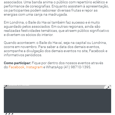
associados. Uma banda anima o público com repertório eclético e
performance de coreografias. Enquanto assistem à apresentação,
os participantes podem saborear diversas frutas e repor as
energias com uma canja na madrugada.
Em Londrina, o Baile do Havaí também faz sucesso e é muito
aguardado pelos associados. Em outras regionais, ainda são
realizadas festividades temáticas, que atraem público significativo
e divertem os sócios do interior.
Quando acontecem: o Baile do Havaí, seja na capital ou Londrina,
ocorre em novembro. Para saber a data dos demais eventos,
acompanhe a divulgação dos demais eventos no site, Facebook e
informativos periódicos.
Como participar:
Fique por dentro dos nossos eventos através
do
Facebook
,
Instagram
e WhatsApp (41) 98710-1395.
Bailes e Festas
Bailes e Festas