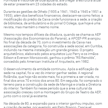
Formosa e Visconde de Guarapuava, até chegar à estrutura atual
de estar presente em 23 cidades do estado.
Durante as gestões de Othelo (1935 a 1941, 1943 a 1945 e 1951 a
1955), além dos benefícios financeiros, destacam-se como feitos: a
modificação do prédio da Caixa onde funcionava a sede, a criação
de biblioteca, de ambulatório e do jornal O Colega, que hoje é uma
revista, mas mantém o mesmo nome.
Mesmo nos tempos difíceis da ditadura, quando se chamava AEP
(Associação dos Economiários do Paraná), a APCEF-PR avançou.
No final da década de 70, com o investimento da Caixa nas
associações da categoria, foi construída a sede social, em Curitiba,
incluindo na mesma instalação um grande ginásio. O projeto
arquitetônico, elaborado pelos arquitetos Luiz Perry e os irmãos
Edison e Everson Morozowski, ganhou o prêmio “RS Reinolds”,
concedido pelo American Institute of Arquitects, em 1982.
O desenvolvimento da entidade continuou. Após a edificação da
sede na capital, foi a vez do interior ganhar sedes. A regional
Rolândia, que hoje não existe mais, foi a primeira a ser criada, no
final dos anos 70 e início dos anos 80. Em seguida, foi comprado o
terreno para a construção da sede de Maringá e criada a Diretoria
do interior. Também foi nesse período que a área cultural da
associação cresceu com a montagem do Grupo de Teatro da AEP,
junto com o coral já existente.
Na década de 80, a expansão para o interior ganhou impulso, com
a criação de sedes, por exemplo, em Pato Branco, Cascavel,