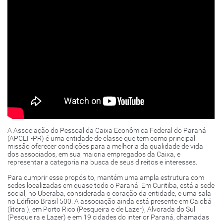
A Associação do Pessoal da Caixa Econômica Federal do Paraná
(APCEF-PR) é uma entidade de classe que tem como principal
missão oferecer condições para a melhoria da qualidade de vida
dos associados, em sua maioria empregados da Caixa, e
representar a categoria na busca de seus direitos e interesses.
Para cumprir esse propósito, mantém uma ampla estrutura com
sedes localizadas em quase todo o Paraná. Em Curitiba, está a sede
social, no Uberaba, considerada o coração da entidade, e uma sala
no Edifício Brasil 500. A associação ainda está presente em Caiobá
(litoral), em Porto Rico (Pesqueira e de Lazer), Alvorada do Sul
(Pesqueira e Lazer) e em 19 cidades do interior Paraná, chamadas