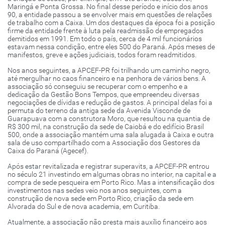
Maringá e Ponta Grossa. No final desse período e início dos anos
90, a entidade passou a se envolver mais em questões de relações
de trabalho com a Caixa. Um dos destaques da época foi a posição
firme da entidade frente à luta pela readmissão de empregados
demitidos em 1991. Em todo o país, cerca de 4 mil funcionários
estavam nessa condição, entre eles 500 do Paraná. Após meses de
manifestos, greve e ações judiciais, todos foram readmitidos.
Nos anos seguintes, a APCEF-PR foi trilhando um caminho negro,
até mergulhar no caos financeiro e na penhora de vários bens. A
associação só conseguiu se recuperar com o empenho e a
dedicação da Gestão Bons Tempos, que empreendeu diversas
negociações de dívidas e redução de gastos. A principal delas foi a
permuta do terreno da antiga sede da Avenida Visconde de
Guarapuava com a construtora Moro, que resultou na quantia de
R$ 300 mil, na construção da sede de Caiobá e do edifício Brasil
500, onde a associação mantém uma sala alugada à Caixa e outra
sala de uso compartilhado com a Associação dos Gestores da
Caixa do Paraná (Agecef).
Após estar revitalizada e registrar superavits, a APCEF-PR entrou
no século 21 investindo em algumas obras no interior, na capital e a
compra de sede pesqueira em Porto Rico. Mas a intensificação dos
investimentos nas sedes veio nos anos seguintes, com a
construção de nova sede em Porto Rico, criação da sede em
Alvorada do Sul e de nova academia, em Curitiba.
Atualmente, a associação não presta mais auxílio financeiro aos