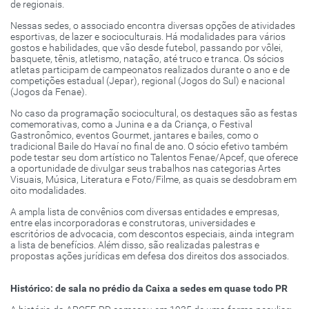
de regionais.
Nessas sedes, o associado encontra diversas opções de atividades
esportivas, de lazer e socioculturais. Há modalidades para vários
gostos e habilidades, que vão desde futebol, passando por vôlei,
basquete, tênis, atletismo, natação, até truco e tranca. Os sócios
atletas participam de campeonatos realizados durante o ano e de
competições estadual (Jepar), regional (Jogos do Sul) e nacional
(Jogos da Fenae).
No caso da programação sociocultural, os destaques são as festas
comemorativas, como a Junina e a da Criança, o Festival
Gastronômico, eventos Gourmet, jantares e bailes, como o
tradicional Baile do Havaí no final de ano. O sócio efetivo também
pode testar seu dom artístico no Talentos Fenae/Apcef, que oferece
a oportunidade de divulgar seus trabalhos nas categorias Artes
Visuais, Música, Literatura e Foto/Filme, as quais se desdobram em
oito modalidades.
A ampla lista de convênios com diversas entidades e empresas,
entre elas incorporadoras e construtoras, universidades e
escritórios de advocacia, com descontos especiais, ainda integram
a lista de benefícios. Além disso, são realizadas palestras e
propostas ações jurídicas em defesa dos direitos dos associados
.
Histórico: de sala no prédio da Caixa a sedes em quase todo PR