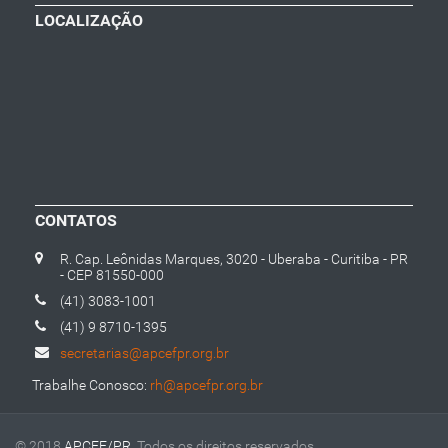
LOCALIZAÇÃO
CONTATOS
R. Cap. Leônidas Marques, 3020 - Uberaba - Curitiba - PR
- CEP 81550-000
(41) 3083-1001
(41) 9 8710-1395
secretarias@apcefpr.org.br
Trabalhe Conosco:
rh@apcefpr.org.br
© 2018
APCEF/PR
. Todos os direitos reservados.