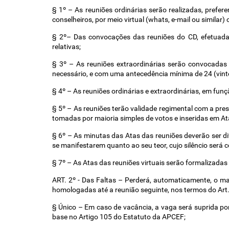
§ 1º – As reuniões ordinárias serão realizadas, prefer
conselheiros, por meio virtual (whats, e-mail ou similar
§ 2º– Das convocações das reuniões do CD, efetuadas
relativas; 
§ 3º – As reuniões extraordinárias serão convocadas p
necessário, e com uma antecedência mínima de 24 (vinte
§ 4º – As reuniões ordinárias e extraordinárias, em funç
§ 5º – As reuniões terão validade regimental com a pres
tomadas por maioria simples de votos e inseridas em Ata
§ 6º – As minutas das Atas das reuniões deverão ser di
se manifestarem quanto ao seu teor, cujo silêncio será
§ 7º – As Atas das reuniões virtuais serão formalizadas 
ART. 2º - Das Faltas – Perderá, automaticamente, o man
homologadas até a reunião seguinte, nos termos do Art. 
§ Único – Em caso de vacância, a vaga será suprida por
base no Artigo 105 do Estatuto da APCEF;