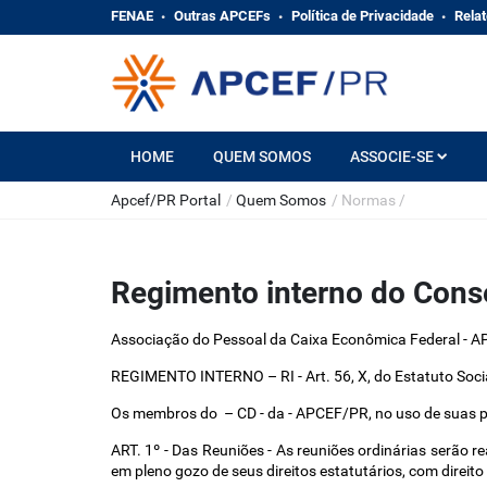
FENAE
Outras APCEFs
Política de Privacidade
Relat
HOME
QUEM SOMOS
ASSOCIE-SE
Apcef/PR Portal
/
Quem Somos
/
Normas
/
Regimento interno do Conse
Associação do Pessoal da Caixa Econômica Federal 
REGIMENTO INTERNO – RI - Art. 56, X, do Estatuto Soci
Os membros do  – CD - da - APCEF/PR, no uso de suas pr
ART. 1º - Das Reuniões - As reuniões ordinárias serão r
em pleno gozo de seus direitos estatutários, com direito