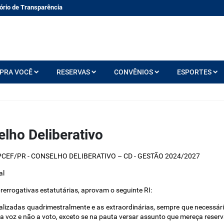
ório de Transparência
PRA VOCÊ
RESERVAS
CONVÊNIOS
ESPORTES
lho Deliberativo
- APCEF/PR - CONSELHO DELIBERATIVO – CD - GESTÃO 2024/2027 
al
errogativas estatutárias, aprovam o seguinte RI: 
ealizadas quadrimestralmente e as extraordinárias, sempre que necessári
 a voz e não a voto, exceto se na pauta versar assunto que mereça reserv