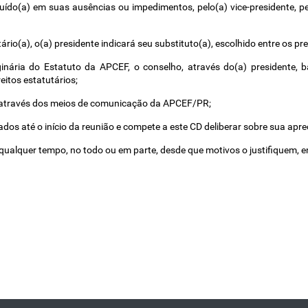
tuído(a) em suas ausências ou impedimentos, pelo(a) vice-presidente, pelo
io(a), o(a) presidente indicará seu substituto(a), escolhido entre os pre
ginária do Estatuto da APCEF, o conselho, através do(a) presidente, b
itos estatutários; 
s através dos meios de comunicação da APCEF/PR; 
dos até o início da reunião e compete a este CD deliberar sobre sua apre
qualquer tempo, no todo ou em parte, desde que motivos o justifiquem, e