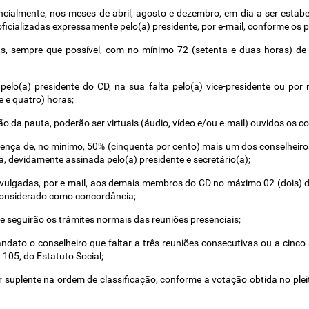
encialmente, nos meses de abril, agosto e dezembro, em dia a ser estabe
) oficializadas expressamente pelo(a) presidente, por e-mail, conforme os 
, sempre que possível, com no mínimo 72 (setenta e duas horas) de 
elo(a) presidente do CD, na sua falta pelo(a) vice-presidente ou por 
 e quatro) horas; 
ão da pauta, poderão ser virtuais (áudio, vídeo e/ou e-mail) ouvidos os co
ença de, no mínimo, 50% (cinquenta por cento) mais um dos conselheiros,
, devidamente assinada pelo(a) presidente e secretário(a); 
vulgadas, por e-mail, aos demais membros do CD no máximo 02 (dois) dia
 considerado como concordância; 
e seguirão os trâmites normais das reuniões presenciais; 
dato o conselheiro que faltar a três reuniões consecutivas ou a cinco al
105, do Estatuto Social; 
 suplente na ordem de classificação, conforme a votação obtida no pleito