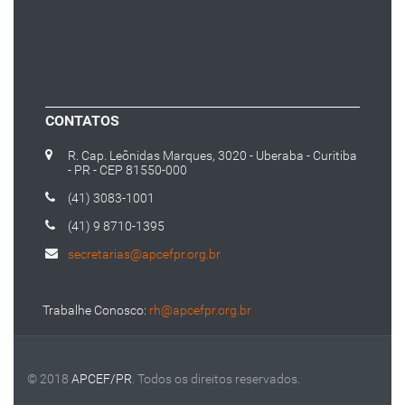
CONTATOS
R. Cap. Leônidas Marques, 3020 - Uberaba - Curitiba
- PR - CEP 81550-000
(41) 3083-1001
(41) 9 8710-1395
secretarias@apcefpr.org.br
Trabalhe Conosco:
rh@apcefpr.org.br
© 2018
APCEF/PR
. Todos os direitos reservados.