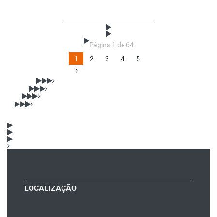
Página 1 de 64
1
2
3
4
5
LOCALIZAÇÃO