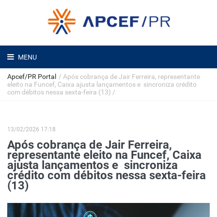
MENU
Apcef/PR Portal
/
Após cobrança de Jair Ferreira, representante
eleito na Funcef, Caixa ajusta lançamentos e sincroniza crédito
com débitos nessa sexta-feira (13)
/
13/02/2026 17:18
Após cobrança de Jair Ferreira,
representante eleito na Funcef, Caixa
ajusta lançamentos e sincroniza
crédito com débitos nessa sexta-feira
(13)