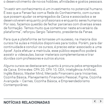
o desenvolvimento de novos hobbies, afinidades e gostos pessoais.
“Investir em conhecimento é um investimento no potencial humano.
É isso que a Fenae faz com a Rede do Conhecimento, com cursos
que possam ajudar os empregados da Caixa e associados a se
desenvolverem enquanto profissionais e enquanto seres humanos.
Por isso, fazemos questão de fechar parcerias com diversas áreas
de formação. Temos muito que comemorar neste aniversário da
plataforma”, reforçou Sergio Takemoto, presidente da Fenae.
Para que a plataforma se tornasse um sucesso, na maioria dos
cursos há aulas e módulos disponíveis para todos. Porém, para dar
continuidade e concluir os cursos, é preciso estar associado a uma
Apcef. Após efetuar a matrícula, esse público específico poderá
assistir a videoaulas, baixar materiais complementares e tirar
dúvidas com professores e outros alunos.
Alguns cursos se destacaram quanto à procura pelos empregados
da Caixa. Entre eles: CPA 20, CPA 10, CEA, Inteligência Artificial,
Inglês Básico, Master Mind, Mercado Financeiro para Iniciantes,
Cozinha Básica, Planejamento Financeiro Pessoal, Figma, Cozinha
Avançada – Carnes, Cozinha Básica, e Empreendedorismo
Contemporâneo.
NOTÍCIAS RELACIONADAS