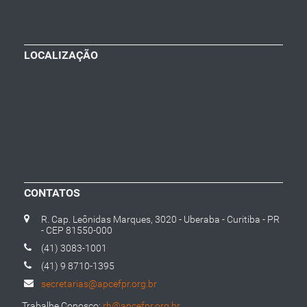
LOCALIZAÇÃO
CONTATOS
R. Cap. Leônidas Marques, 3020 - Uberaba - Curitiba - PR
- CEP 81550-000
(41) 3083-1001
(41) 9 8710-1395
secretarias@apcefpr.org.br
Trabalhe Conosco:
rh@apcefpr.org.br