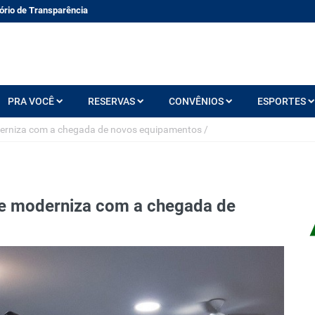
ório de Transparência
PRA VOCÊ
RESERVAS
CONVÊNIOS
ESPORTES
derniza com a chegada de novos equipamentos
/
se moderniza com a chegada de