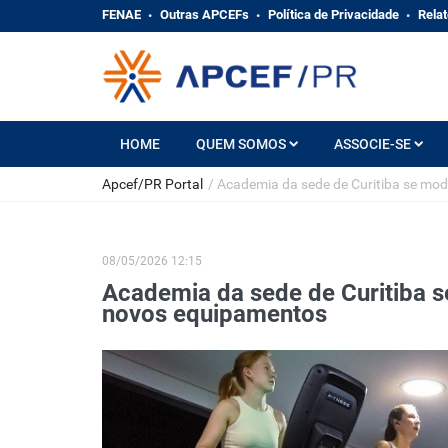
FENAE
Outras APCEFs
Política de Privacidade
Relat
HOME
QUEM SOMOS
ASSOCIE-SE
Apcef/PR Portal
/
Academia da sede de Curitiba se mo
08/05/2026 12:15
Academia da sede de Curitiba 
novos equipamentos