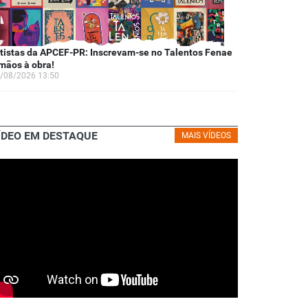
tistas da APCEF-PR: Inscrevam-se no Talentos Fenae
mãos à obra!
/08/2026 13:50
ÍDEO EM DESTAQUE
MAIS VÍDEOS