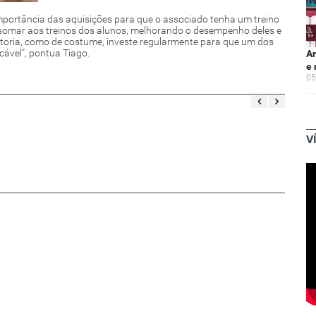
portância das aquisições para que o associado tenha um treino
 somar aos treinos dos alunos, melhorando o desempenho deles e
etoria, como de costume, investe regularmente para que um dos
ável”, pontua Tiago.
Ar
e 
05
V