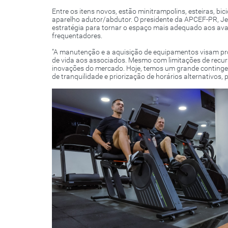
Entre os itens novos, estão minitrampolins, esteiras, bic
aparelho adutor/abdutor. O presidente da APCEF-PR, Jes
estratégia para tornar o espaço mais adequado aos av
frequentadores.
“A manutenção e a aquisição de equipamentos visam pro
de vida aos associados. Mesmo com limitações de recu
inovações do mercado. Hoje, temos um grande continge
de tranquilidade e priorização de horários alternativos