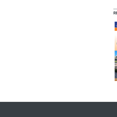
R
O Colega -
O Colega - Abr/22
Mar/21