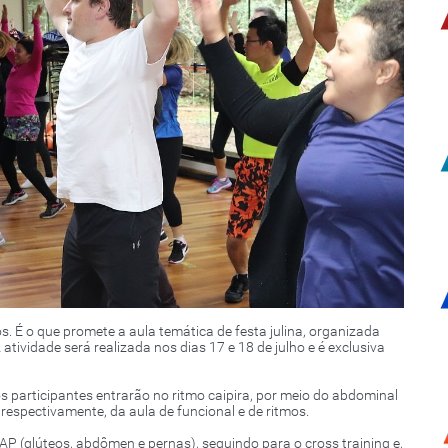
s. É o que promete a aula temática de festa julina, organizada
tividade será realizada nos dias 17 e 18 de julho e é exclusiva
 os participantes entrarão no ritmo caipira, por meio do abdominal
respectivamente, da aula de funcional e de ritmos.
 (glúteos, abdômen e pernas), seguindo para o cross training e,