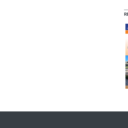
R
O Colega -
O Colega - Abr/22
Mar/21