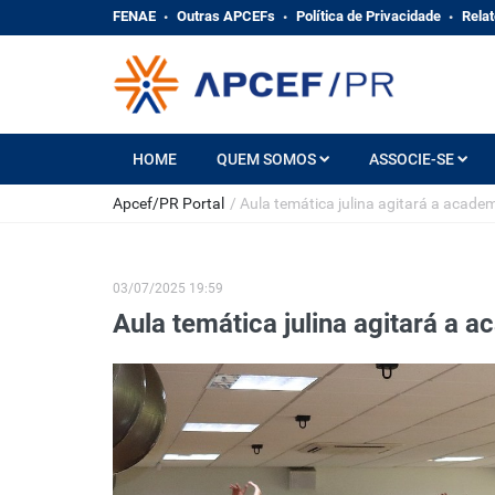
FENAE
Outras APCEFs
Política de Privacidade
Relat
HOME
QUEM SOMOS
ASSOCIE-SE
Apcef/PR Portal
/
Aula temática julina agitará a academ
03/07/2025 19:59
Aula temática julina agitará a 