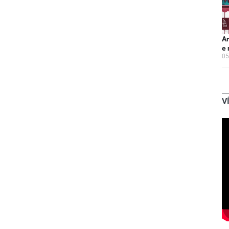
Ar
e 
05
V