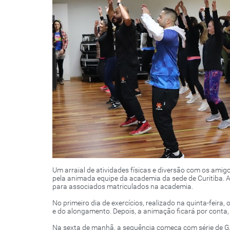
Um arraial de atividades físicas e diversão com os amigo
pela animada equipe da academia da sede de Curitiba. A a
para associados matriculados na academia.
No primeiro dia de exercícios, realizado na quinta-feira,
e do alongamento. Depois, a animação ficará por conta, 
Na sexta de manhã, a sequência começa com série de GAP