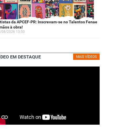
tistas da APCEF-PR: Inscrevam-se no Talentos Fenae
mãos à obra!
/08/2026 13:50
ÍDEO EM DESTAQUE
MAIS VÍDEOS