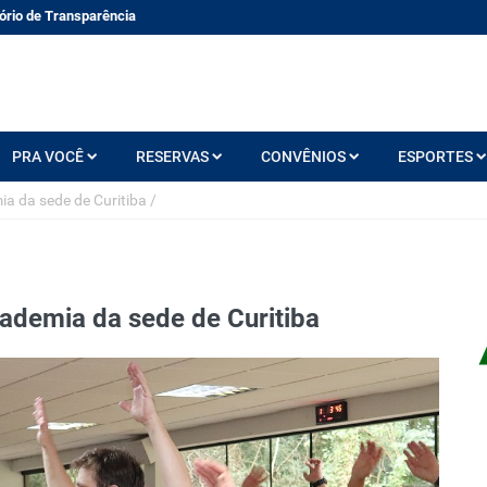
ório de Transparência
PRA VOCÊ
RESERVAS
CONVÊNIOS
ESPORTES
ia da sede de Curitiba
/
academia da sede de Curitiba