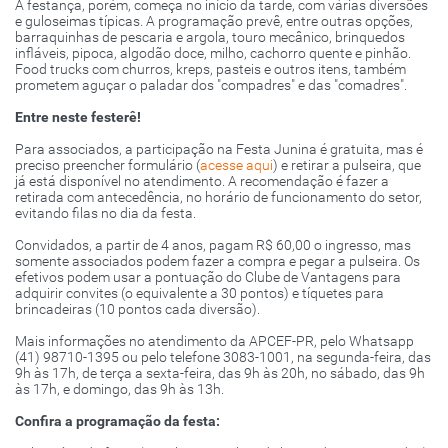
A festança, porém, começa no início da tarde, com várias diversões
e guloseimas típicas. A programação prevê, entre outras opções,
barraquinhas de pescaria e argola, touro mecânico, brinquedos
infláveis, pipoca, algodão doce, milho, cachorro quente e pinhão.
Food trucks com churros, kreps, pasteis e outros itens, também
prometem aguçar o paladar dos "compadres" e das "comadres".
Entre neste festerê!
Para associados, a participação na Festa Junina é gratuita, mas é
preciso preencher formulário (
acesse aqui
) e retirar a pulseira, que
já está disponível no atendimento. A recomendação é fazer a
retirada com antecedência, no horário de funcionamento do setor,
evitando filas no dia da festa.
Convidados, a partir de 4 anos, pagam R$ 60,00 o ingresso, mas
somente associados podem fazer a compra e pegar a pulseira. Os
efetivos podem usar a pontuação do Clube de Vantagens para
adquirir convites (o equivalente a 30 pontos) e tíquetes para
brincadeiras (10 pontos cada diversão).
Mais informações no atendimento da APCEF-PR, pelo Whatsapp
(41) 98710-1395 ou pelo telefone 3083-1001, na segunda-feira, das
9h às 17h, de terça a sexta-feira, das 9h às 20h, no sábado, das 9h
às 17h, e domingo, das 9h às 13h.
Confira a programação da festa: