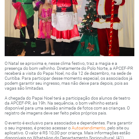
O Natal se aproxima e, nesse clima festivo, traz a magia e a
presença do bom velhinho. Diretamente do Polo Norte, a APCEF-PR
receberá a visita do Papai Noel, no dia 12 de dezembro, na sede de
Curitiba. Para participar desse momento especial, os associados já
podem garantir seu ingresso, mas não deixe para depois, pois as
vagas são limitadas.
A chegada do Papai Noel terá a participação dos alunos de teatro
da APCEF-PR, às 19h. Na sequência, o bom velhinho estará
disponível para uma sessão animada de fotos com as crianças. O
registro de imagens deve ser feito pelos próprios pais.
O evento é exclusivo para associados e dependentes. Para garantir
o seu ingresso, é preciso acessar o
Autoatendimento
, pelo site ou
aplicativo. O valor é R$ 10,00 por criança. Mais informações estão
disponíveis no WhatsApp do Departamento Sociocultural: (41)