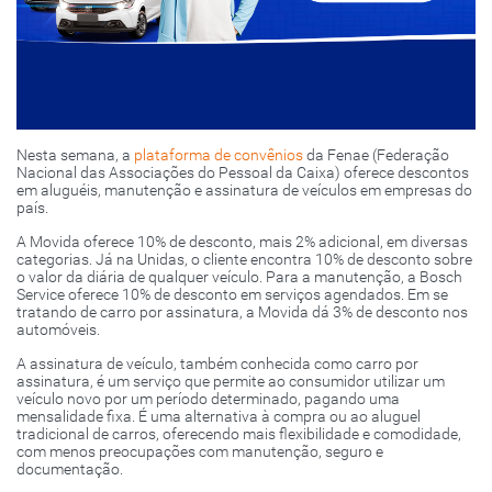
Nesta semana, a
plataforma de convênios
da Fenae (Federação
Nacional das Associações do Pessoal da Caixa) oferece descontos
em aluguéis, manutenção e assinatura de veículos em empresas do
país.
A Movida oferece 10% de desconto, mais 2% adicional, em diversas
categorias. Já na Unidas, o cliente encontra 10% de desconto sobre
o valor da diária de qualquer veículo. Para a manutenção, a Bosch
Service oferece 10% de desconto em serviços agendados. Em se
tratando de carro por assinatura, a Movida dá 3% de desconto nos
automóveis.
A assinatura de veículo, também conhecida como carro por
assinatura, é um serviço que permite ao consumidor utilizar um
veículo novo por um período determinado, pagando uma
mensalidade fixa. É uma alternativa à compra ou ao aluguel
tradicional de carros, oferecendo mais flexibilidade e comodidade,
com menos preocupações com manutenção, seguro e
documentação.