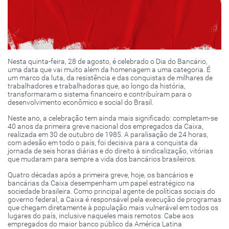
Nesta quinta-feira, 28 de agosto, é celebrado o Dia do Bancário,
uma data que vai muito além da homenagem a uma categoria. É
um marco da luta, da resistência e das conquistas de milhares de
trabalhadores e trabalhadoras que, ao longo da história,
transformaram o sistema financeiro e contribuíram para o
desenvolvimento econômico e social do Brasil.
Neste ano, a celebração tem ainda mais significado: completam-se
40 anos da primeira greve nacional dos empregados da Caixa,
realizada em 30 de outubro de 1985. A paralisação de 24 horas,
com adesão em todo o país, foi decisiva para a conquista da
jornada de seis horas diárias e do direito à sindicalização, vitórias
que mudaram para sempre a vida dos bancários brasileiros.
Quatro décadas após a primeira greve, hoje, os bancários e
bancárias da Caixa desempenham um papel estratégico na
sociedade brasileira. Como principal agente de políticas sociais do
governo federal, a Caixa é responsável pela execução de programas
que chegam diretamente à população mais vulnerável em todos os
lugares do país, inclusive naqueles mais remotos. Cabe aos
empregados do maior banco público da América Latina