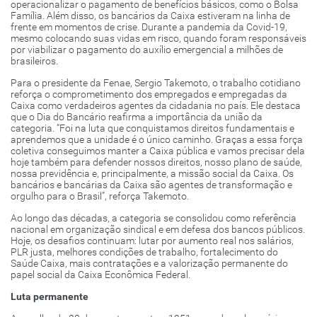
operacionalizar o pagamento de benefícios básicos, como o Bolsa
Família. Além disso, os bancários da Caixa estiveram na linha de
frente em momentos de crise. Durante a pandemia da Covid-19,
mesmo colocando suas vidas em risco, quando foram responsáveis
por viabilizar o pagamento do auxílio emergencial a milhões de
brasileiros.
Para o presidente da Fenae, Sergio Takemoto, o trabalho cotidiano
reforça o comprometimento dos empregados e empregadas da
Caixa como verdadeiros agentes da cidadania no país. Ele destaca
que o Dia do Bancário reafirma a importância da união da
categoria. “Foi na luta que conquistamos direitos fundamentais e
aprendemos que a unidade é o único caminho. Graças a essa força
coletiva conseguimos manter a Caixa pública e vamos precisar dela
hoje também para defender nossos direitos, nosso plano de saúde,
nossa previdência e, principalmente, a missão social da Caixa. Os
bancários e bancárias da Caixa são agentes de transformação e
orgulho para o Brasil”, reforça Takemoto.
Ao longo das décadas, a categoria se consolidou como referência
nacional em organização sindical e em defesa dos bancos públicos.
Hoje, os desafios continuam: lutar por aumento real nos salários,
PLR justa, melhores condições de trabalho, fortalecimento do
Saúde Caixa, mais contratações e a valorização permanente do
papel social da Caixa Econômica Federal.
Luta permanente