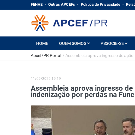
FENAE
Outras APCEFs
Política de Privacidade
Relat
HOME
QUEM SOMOS
ASSOCIE-SE
Apcef/PR Portal
/
Assembleia aprova ingresso de ação 
11/09/2025 19:19
Assembleia aprova ingresso de 
indenização por perdas na Func