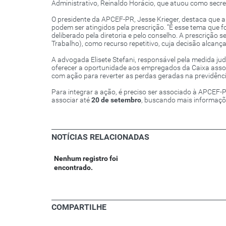
Administrativo, Reinaldo Horácio, que atuou como secre
O presidente da APCEF-PR, Jesse Krieger, destaca que a
podem ser atingidos pela prescrição. “É esse tema que fo
deliberado pela diretoria e pelo conselho. A prescrição 
Trabalho), como recurso repetitivo, cuja decisão alcança
A advogada Elisete Stefani, responsável pela medida judic
oferecer a oportunidade aos empregados da Caixa assoc
com ação para reverter as perdas geradas na previdênci
Para integrar a ação, é preciso ser associado à APCEF-
associar até
20 de setembro
, buscando mais informaçõ
NOTÍCIAS RELACIONADAS
Nenhum registro foi
encontrado.
COMPARTILHE