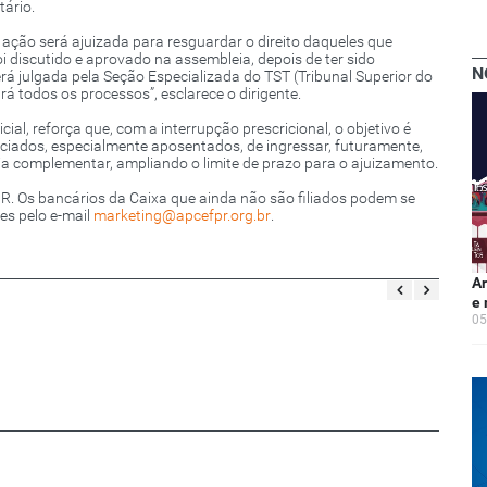
tário.
 ação será ajuizada para resguardar o direito daqueles que
i discutido e aprovado na assembleia, depois de ter sido
N
será julgada pela Seção Especializada do TST (Tribunal Superior do
rá todos os processos”, esclarece o dirigente.
ial, reforça que, com a interrupção prescricional, o objetivo é
iados, especialmente aposentados, de ingressar, futuramente,
a complementar, ampliando o limite de prazo para o ajuizamento.
PR. Os bancários da Caixa que ainda não são filiados podem se
es pelo e-mail
marketing@apcefpr.org.br
.
Ar
e 
05