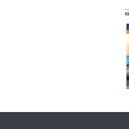
R
O Colega -
O Colega - Abr/22
Mar/21