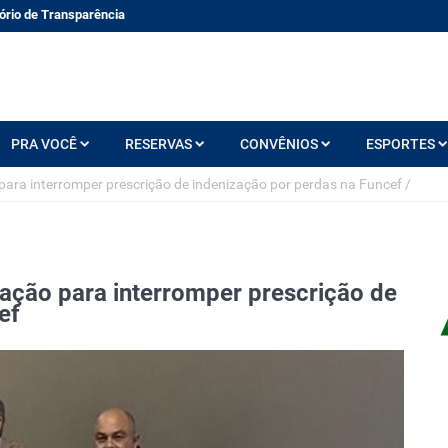
ório de Transparência
PRA VOCÊ
RESERVAS
CONVÊNIOS
ESPORTES
para interromper prescrição de indenização por perdas na Funcef
/
ação para interromper prescrição de
ef