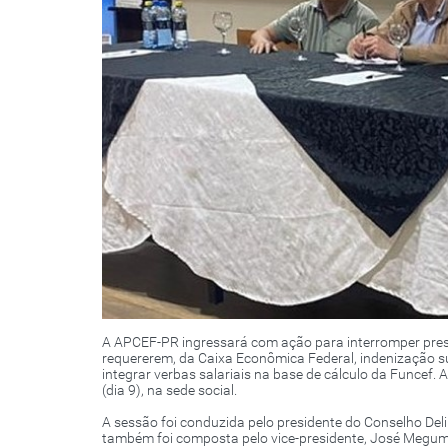
A APCEF-PR ingressará com ação para interromper pres
requererem, da Caixa Econômica Federal, indenização su
integrar verbas salariais na base de cálculo da Funcef.
(dia 9), na sede social.
A sessão foi conduzida pelo presidente do Conselho Del
também foi composta pelo vice-presidente, José Megume 