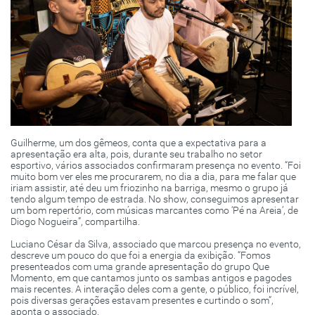
Guilherme, um dos gêmeos, conta que a expectativa para a
apresentação era alta, pois, durante seu trabalho no setor
esportivo, vários associados confirmaram presença no evento. “Foi
muito bom ver eles me procurarem, no dia a dia, para me falar que
iriam assistir, até deu um friozinho na barriga, mesmo o grupo já
tendo algum tempo de estrada. No show, conseguimos apresentar
um bom repertório, com músicas marcantes como ‘Pé na Areia’, de
Diogo Nogueira”, compartilha.
Luciano César da Silva, associado que marcou presença no evento,
descreve um pouco do que foi a energia da exibição. “Fomos
presenteados com uma grande apresentação do grupo Que
Momento, em que cantamos junto os sambas antigos e pagodes
mais recentes. A interação deles com a gente, o público, foi incrível,
pois diversas gerações estavam presentes e curtindo o som”,
aponta o associado.