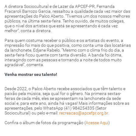
A diretora Sociocultural e de Lazer da APCEF-PR, Fernanda
Fracaroli Barrozo Garcia, ressaltou a qualidade cada vez maior das
apresentações do Palco Aberto. “Tivemos um dos nossos melhores
públicos, na última sexta-feira. Tenho ouvido, de muitos colegas,
que o nível dos artistas que está se apresentando é cada vez
melhor”, conta a diretora.
Para quem costuma receber o público e os artistas do evento, a
impressão foi mais do que positiva, como conta uma das locatárias
da lanchonete, Edjane Rabelo. “Mesmo com o clima frio do dia, a
sexta-feira ficou quente com tanta diversão. A banda foi ótima,
interagindo com as pessoas e tornando a noite de todos muito
agradável”, comenta.
Venha mostrar seu talento!
Desde 2022, o Palco Aberto recebe associados que têm talento e
paixão pela música, seja qual for o gênero. Na primeira sextas-
feiras de cada mês, eles se apresentam na lanchonete da sede
social e, para este ano, ainda há vagas! Mais informações sobre as
apresentações, pelo WhatsApp (41) 984254335 (Setor
Sociocultural) ou pelo e-mail:
recreacao@apcefpr.org.br
.
Confira o álbum de fotos da programação (
Acesse Aqui
)