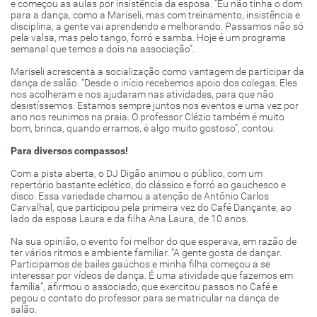
e começou as aulas por insistência da esposa. “Eu não tinha o dom
para a dança, como a Mariseli, mas com treinamento, insistência e
disciplina, a gente vai aprendendo e melhorando. Passamos não só
pela valsa, mas pelo tango, forró e samba. Hoje é um programa
semanal que temos a dois na associação”.
Mariseli acrescenta a socialização como vantagem de participar da
dança de salão. “Desde o início recebemos apoio dos colegas. Eles
nos acolheram e nos ajudaram nas atividades, para que não
desistíssemos. Estamos sempre juntos nos eventos e uma vez por
ano nos reunimos na praia. O professor Clézio também é muito
bom, brinca, quando erramos, é algo muito gostoso”, contou.
Para diversos compassos!
Com a pista aberta, o DJ Digão animou o público, com um
repertório bastante eclético, do clássico e forró ao gauchesco e
disco. Essa variedade chamou a atenção de Antônio Carlos
Carvalhal, que participou pela primeira vez do Café Dançante, ao
lado da esposa Laura e da filha Ana Laura, de 10 anos.
Na sua opinião, o evento foi melhor do que esperava, em razão de
ter vários ritmos e ambiente familiar. “A gente gosta de dançar.
Participamos de bailes gaúchos e minha filha começou a se
interessar por vídeos de dança. É uma atividade que fazemos em
família”, afirmou o associado, que exercitou passos no Café e
pegou o contato do professor para se matricular na dança de
salão.