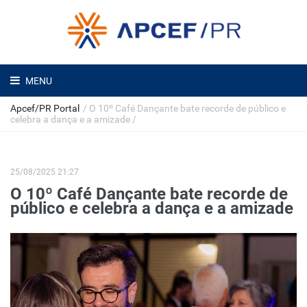
MENU
Apcef/PR Portal
/
O 10º Café Dançante bate recorde de público e
celebra a dança e a amizade
/
25/08/2025 21:27
O 10º Café Dançante bate recorde de
público e celebra a dança e a amizade