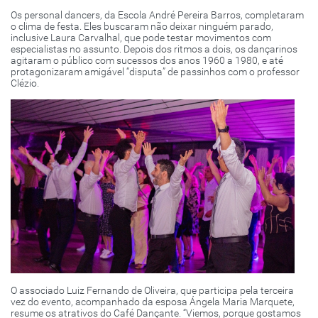
Os personal dancers, da Escola André Pereira Barros, completaram
o clima de festa. Eles buscaram não deixar ninguém parado,
inclusive Laura Carvalhal, que pode testar movimentos com
especialistas no assunto. Depois dos ritmos a dois, os dançarinos
agitaram o público com sucessos dos anos 1960 a 1980, e até
protagonizaram amigável “disputa” de passinhos com o professor
Clézio.
O associado Luiz Fernando de Oliveira, que participa pela terceira
vez do evento, acompanhado da esposa Ángela Maria Marquete,
resume os atrativos do Café Dançante. “Viemos, porque gostamos