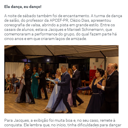
Ela dança, eu danço!
A noite de sábado também foi de encantamento. A turma de dança
de salão, do professor da APCEF-PR, Clézio Dias, apresentou
coreografia de valsa, abrindo a pista em grande estilo. Entre os
casais de alunos, estava Jacques e Mariseli Schinemann, que
comemoraram a performance do grupo, do qual fazem parte há
cinco anos e em que criaram laços de amizade.
Para Jacques, a exibição foi muita boa e, no seu caso, remete à
conquista. Ele lembra que, no início, tinha dificuldades para dançar