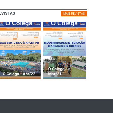
EVISTAS
MAIS REVISTAS
O Colega -
O Colega - Abr/22
O Colega -
Mar/21