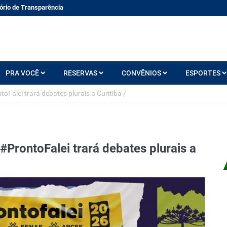
ório de Transparência
PRA VOCÊ
RESERVAS
CONVÊNIOS
ESPORTES
toFalei trará debates plurais a Curitiba
/
 #ProntoFalei trará debates plurais a