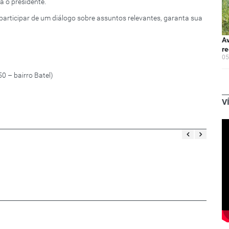
a o presidente.
participar de um diálogo sobre assuntos relevantes, garanta sua
Av
re
05
50 – bairro Batel)
V