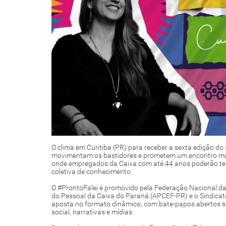
O clima em Curitiba (PR) para receber a sexta edição do
movimentam os bastidores e prometem um encontro marc
onde empregados da Caixa com até 44 anos poderão ter a
coletiva de conhecimento.
O #ProntoFalei é promovido pela Federação Nacional da
do Pessoal da Caixa do Paraná (APCEF-PR) e o Sindicato
aposta no formato dinâmico, com bate-papos abertos so
social, narrativas e mídias.