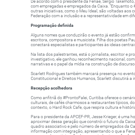
De acordo com o presidente da Fenae, Sergio Takemoto, 
com empregadas e empregados da Caixa. “Enquanto o #P
outras iniciativas, como o Meu Ideal, são voltadas ao
Federação com a inclusão e a representatividade em difer
Programação definida
Alguns nomes que conduzirão o evento já estão confirma
escritora, compositora e musicista. Filha dos poetas Paul
conectará especialistas e participantes às ideias centra
Na lista dos palestrantes, está o jornalista, escritor e 
investigativo, ele ganhou reconhecimento nacional, com 
narrativas e o papel da mídia na construção de discurso
Scarlett Rodrigues também marcará presença no evento. 
Constitucional e Direitos Humanos, Scarlett discutirá a 
Recepção acolhedora
Como anfitriã do #ProntoFalei, Curitiba oferece o cenár
culturais, de cafés charmosos a restaurantes típicos, do
contexto, o Hard Rock Cafe, que respira cultura e históri
Para o presidente da APCEF-PR, Jesse Krieger, é uma ho
aproximar dessa geração que constrói o futuro da Caixa.
quadro associativo e pelo número de empregados da Ca
informação com integração, apresentando o que a Fen