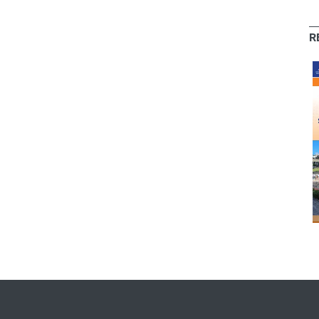
R
O Colega -
O Colega - Abr/22
Mar/21