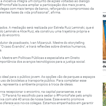
a iniciativa integra um conjunto de ações voltadas ao diálogo
rontoFalei busca ampliar a participação dos mais jovens,
s colegas com mais tempo de banco, reforçando o compromisso da
entes fases da vida profissional”, afirma.
N
dos. A mediação será realizada por Estrela Ruiz Leminski, que é
o Leminski e Alice Ruiz, ela construiu uma trajetória própria e
is do encontro.
produtor de poadcasts, Ivan Mizanzuk. Mestre do storytelling
“O caso Evandro”, e trará reflexões sobre direitos humanos,
s.
Mestre em Políticas Públicas e especialista em Direito
importância dos avanços tecnológicos para a justiça social.
Ma
de
06
io ideal para o público jovem. As opções vão de parques a espaços
 uso de bicicletas a transporte público. Para completar esse
a, representa o ambiente propício à troca de ideias.
nra recepcionar o encontro, na capital paranaense, e se
 “O Paraná foi escolhido para sediar o #ProntoFalei pelo amplo
ixa com até 40 anos de nossa base. Esse evento promove
ae oferece aos novos colegas. Estamos empenhados em garantir