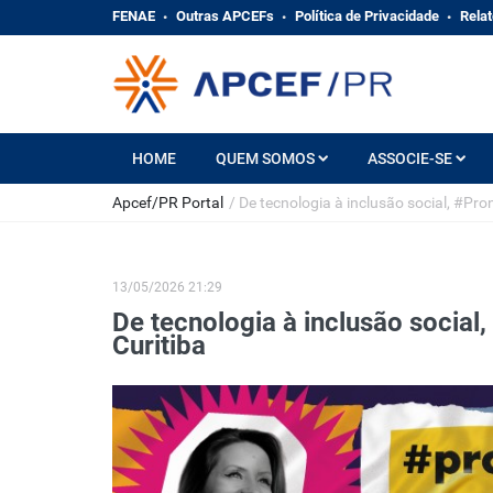
FENAE
Outras APCEFs
Política de Privacidade
Relat
HOME
QUEM SOMOS
ASSOCIE-SE
Apcef/PR Portal
/
De tecnologia à inclusão social, #Pron
13/05/2026 21:29
De tecnologia à inclusão social,
Curitiba